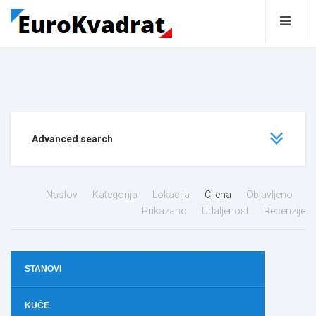
Advanced search
Naslov
Kategorija
Lokacija
Cijena
Objavljeno
Prikazano
Udaljenost
Recenzije
STANOVI
KUĆE