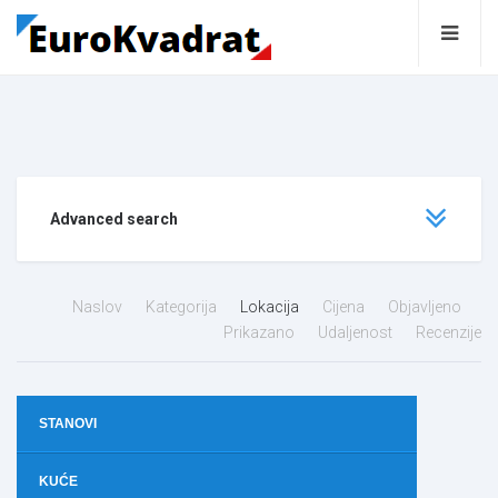
Advanced search
Naslov
Kategorija
Lokacija
Cijena
Objavljeno
Prikazano
Udaljenost
Recenzije
STANOVI
KUĆE