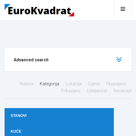
Advanced search
Naslov
Kategorija
Lokacija
Cijena
Objavljeno
Prikazano
Udaljenost
Recenzije
STANOVI
KUĆE